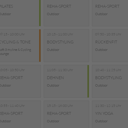
PILATES
REHA-SPORT
REHA-SPORT
Outdoor
Outdoor
Outdoor
09:15 - 10:00 Uhr
10:15 - 11:00 Uhr
09:50 - 10:35 Uhr
CYCLING & TONE
BODYSTYLING
RÜCKENFIT
oft 3 myline & Cycling
Outdoor
Outdoor
Lounge
10:05 - 10:50 Uhr
11:05 - 11:30 Uhr
10:40 - 11:25 Uhr
REHA-SPORT
DEHNEN
BODYSTYLING
Outdoor
Outdoor
Outdoor
10:55 - 11:40 Uhr
15:15 - 16:00 Uhr
11:30 - 12:15 Uhr
REHA-SPORT
REHA-SPORT
YIN YOGA
Outdoor
Outdoor
Outdoor