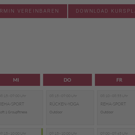
RMIN VEREINBAREN
DOWNLOAD KURSPL
MI
DO
FR
08:15 - 09:00 Uhr
08:15 - 09:00 Uhr
08:10 - 08:55 Uhr
REHA-SPORT
RÜCKEN-YOGA
REHA-SPORT
oft 1 Groupfitness
Outdoor
Outdoor
09:15 - 10:00 Uhr
09:15 - 10:00 Uhr
09:00 - 09:45 Uhr