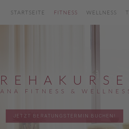
STARTSEITE
FITNESS
WELLNESS
R
E
H
A
K
U
R
S
V
A
N
A
F
I
T
N
E
S
S
&
W
E
L
L
N
E
S
JETZT BERATUNGSTERMIN BUCHEN!