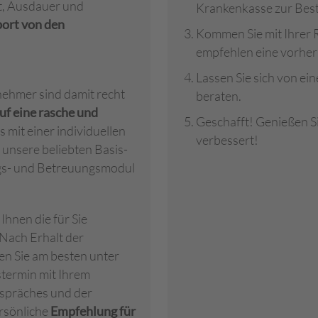
t, Ausdauer und
Krankenkasse zur Best
ort von den
Kommen Sie mit Ihrer 
empfehlen eine vorher
Lassen Sie sich von e
nehmer sind damit recht
beraten.
uf eine rasche und
Geschafft! Genießen Si
mit einer individuellen
verbessert!
 unsere beliebten Basis-
ngs- und Betreuungsmodul
Ihnen die für Sie
Nach Erhalt der
en Sie am besten unter
termin mit Ihrem
spräches und der
rsönliche
Empfehlung für