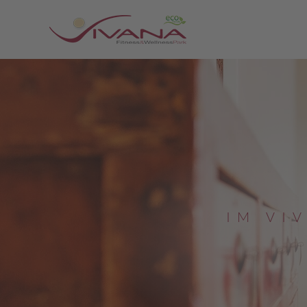
I
M
V
I