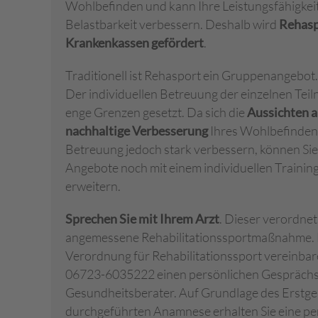
Wohlbefinden und kann Ihre Leistungsfähigkei
Belastbarkeit verbessern. Deshalb wird
Rehasp
Krankenkassen gefördert
.
Traditionell ist Rehasport ein Gruppenangebot.
Der individuellen Betreuung der einzelnen Teil
enge Grenzen gesetzt. Da sich die
Aussichten a
nachhaltige Verbesserung
Ihres Wohlbefindens 
Betreuung jedoch stark verbessern, können Sie
Angebote noch mit einem individuellen Traini
erweitern.
Sprechen Sie mit Ihrem Arzt
. Dieser verordnet 
angemessene Rehabilitationssportmaßnahme. 
Verordnung für Rehabilitationssport vereinbar
06723-6035222 einen persönlichen Gesprächs
Gesundheitsberater. Auf Grundlage des Erstge
durchgeführten Anamnese erhalten Sie eine pe