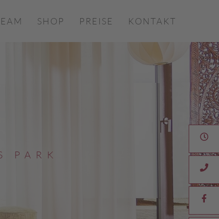
TEAM
SHOP
PREISE
KONTAKT
E
S
P
A
R
K