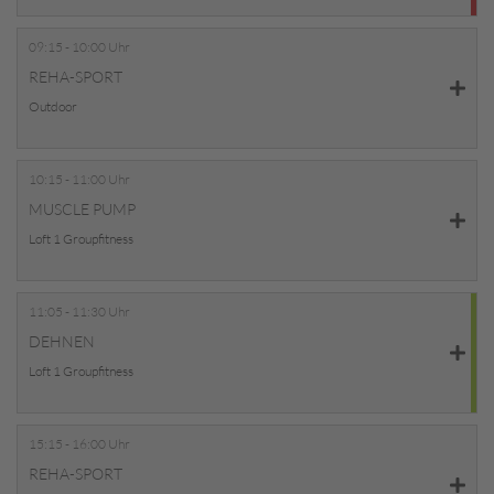
09:15 - 10:00 Uhr
REHA-SPORT
Outdoor
10:15 - 11:00 Uhr
MUSCLE PUMP
Loft 1 Groupfitness
11:05 - 11:30 Uhr
DEHNEN
Loft 1 Groupfitness
15:15 - 16:00 Uhr
REHA-SPORT