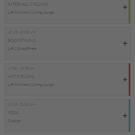
INTERVALL CYCLING
Loft 3 myline & Cycling Lounge
18:15 - 19:00 Uhr
BODYSTYLING
Loft 1 Groupfitness
19:00 - 19:55 Uhr
HIIT CYCLING
Loft 3 myline & Cycling Lounge
19:15 - 20:00 Uhr
YOGA
Outdoor