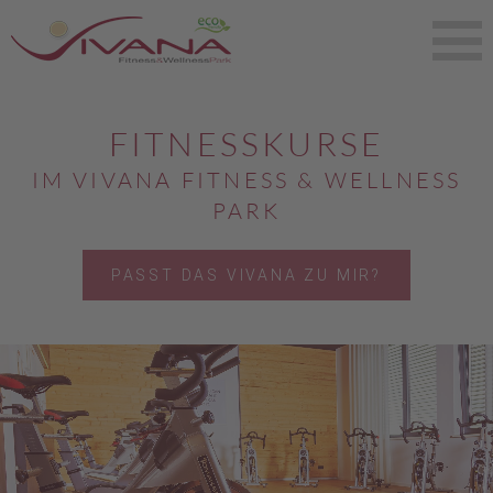
F
I
T
N
E
S
S
K
U
R
S
E
I
M
V
I
V
A
N
A
F
I
T
N
E
S
S
&
W
E
L
L
N
E
S
S
P
A
R
K
PASST DAS VIVANA ZU MIR?